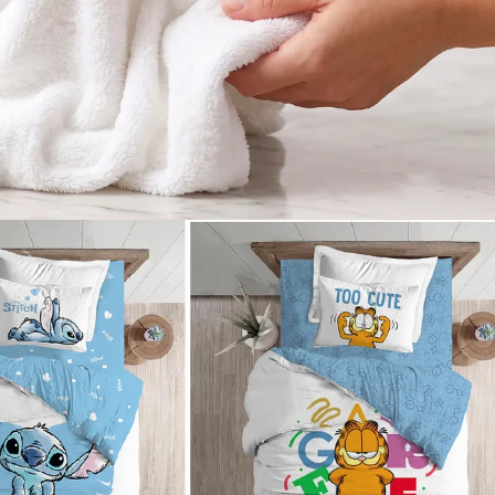
800 יח' | ט.ל.ח