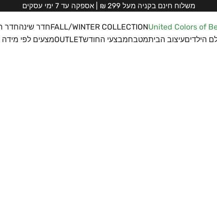
משלוח חינם בקניה מעל 299 ₪ | אספקה עד 7 ימי עסקים
United Colors of B
FALL/WINTER COLLECTION
חדר שינה
חדר ר
ם הילדים
עיצוב הבית
מטבח
מבצעי החודש
OUTLET
מצעים לפי מידה