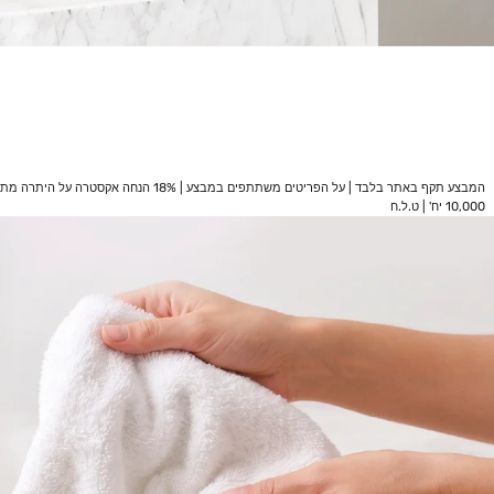
10,000 יח' | ט.ל.ח