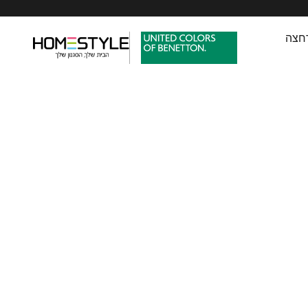
חצה
HomeStyle
HomeStyle