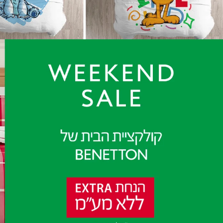
3,000 יח' | ט.ל.ח