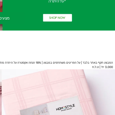
מצעים
ט.ל.ח
3,000 יח' | ט.ל.ח