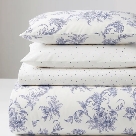
באתר בלבד | על הפריטים המשתתפים במבצע | הנחת האקסטרה מהווה 18% הנחה על היתרה ומתעדכנת אוטומטית בסל הקניות | לא כולל כפל קופונים, הטבות ומבצעים | לא כולל OUTLET | בכפוף לתקנון האתר | התמונה להמחשה בלבד | בתוקף עד 9.8.26 בשעה 10:00 בבוקר | מלאי