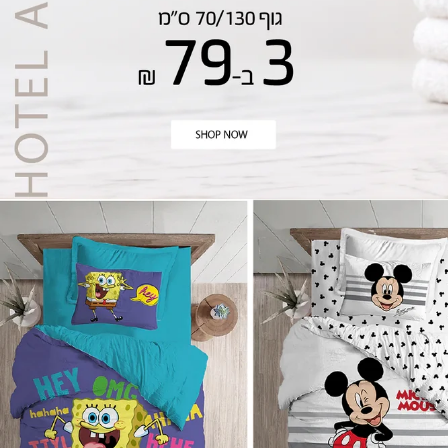
המבצע תקף באתר בלבד | על הפריטים משתתפים במבצע | 15% הנחה אקסטרה על היתרה מתעדכנת אוטו' בסל הקניות | לא כולל קטגוריית אאוטלט | לא כולל כפל קופונים, הטבות ומבצעים | בכפוף לתקנון האתר | התמונה להמחשה בלבד | בתוקף עד 9.8.26 בשעה 10:00 | מלאי מינימלי