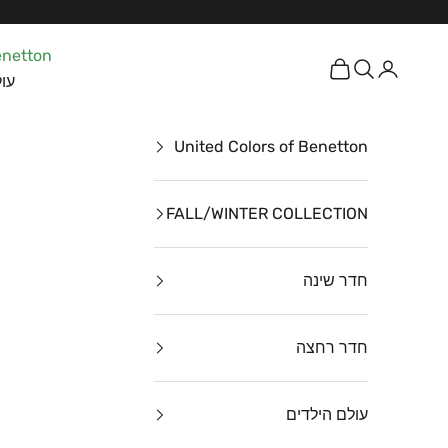
ילוג לתוכן
enetton
כניסה
חיפוש
עגלת קניות
עול
United Colors of Benetton
FALL/WINTER COLLECTION
חדר שינה
חדר רחצה
עולם הילדים