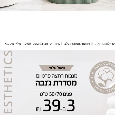
המבצע תקף באתר בלבד | על הפריטים משתתפים במבצע | 18% הנחה אקסטרה על היתרה מתעדכנת אוטו' בסל הקניות | לא כולל קטגוריית אאוטלט | לא כולל כפל קופונים, הטבות ומבצעים | בכפוף לתקנון האתר | התמונה להמחשה בלבד | בתוקף עד 9.8.26 בשעה 10:00 | מלאי מינימלי