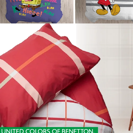
המבצע תקף באתר בלבד | על הפריטים משתתפים במבצע | 18% הנחה אקסטרה על היתרה מתעדכנת אוטו' בסל הקניות | לא כולל קטגוריית אאוטלט | לא כולל כפל קופונים, הטבות ומבצעים | בכפוף לתקנון האתר | התמונה להמחשה בלבד | בתוקף עד 9.8.26 בשעה 10:00 | מלאי מינימלי