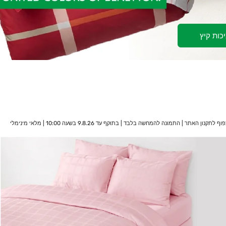
כות קיץ
באתר בלבד | על הפריטים המשתתפים במבצע | הנחת האקסטרה מהווה 18% הנחה על היתרה ומתעדכנת אוטומטית בסל הקניות | לא כולל כפל קופונים, הטבות ומבצעים | בכפוף לתקנון האתר | התמונה להמחשה בלבד | בתוקף עד 9.8.26 בשעה 10:00 בבוקר | מלאי מינימלי 100,000 יח׳ |
המבצע תקף באתר בלבד | על הפריטים משתתפים במבצע | 18% הנחה אקסטרה על היתרה מתעדכנת אוטו' בסל הקניות | לא כולל קטגוריית אאוטלט | לא כולל כפל קופונים, הטבות ומבצעים | בכפוף לתקנון האתר | התמונה להמחשה בלבד | בתוקף עד 9.8.26 בשעה 10:00 | מלאי מינימלי