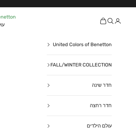
ילוג לתוכן
enetton
כניסה
חיפוש
עגלת קניות
עול
United Colors of Benetton
FALL/WINTER COLLECTION
חדר שינה
חדר רחצה
עולם הילדים