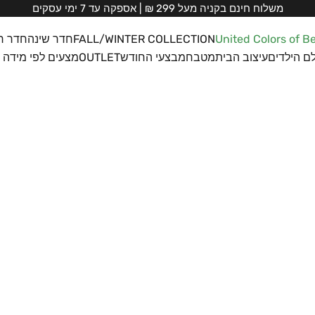
משלוח חינם בקניה מעל 299 ₪ | אספקה עד 7 ימי עסקים
United Colors of B
FALL/WINTER COLLECTION
חדר שינה
חדר ר
ם הילדים
עיצוב הבית
מטבח
מבצעי החודש
OUTLET
מצעים לפי מידה