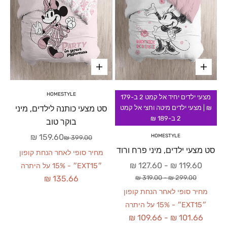
HOMESTYLE
מצעי ילדים יחיד אל קמט 2 ב-179
סט מצעי כותנה לילדים, מיני
₪ | מצעי ילדים מיטה וחצי אל קמט
2 ב-189 ₪
בוקר טוב
מחיר מבצע
159.60 ₪
HOMESTYLE
מחיר רגיל
399.00 ₪
סט מצעי ילדים, מיני פרח ורוד
מחיר סופי לאחר הנחת קופון
מחיר מבצע
127.60 ₪
-
119.60 ₪
״EXT15״ - 15% על היתרה
מחיר רגיל
319.00 ₪
-
299.00 ₪
135.66 ₪
מחיר סופי לאחר הנחת קופון
״EXT15״ - 15% על היתרה
109.66 ₪
-
101.66 ₪