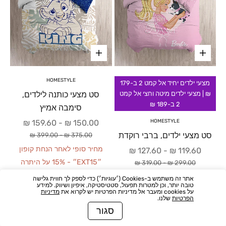
HOMESTYLE
מצעי ילדים יחיד אל קמט 2 ב-179
סט מצעי כותנה לילדים,
₪ | מצעי ילדים מיטה וחצי אל קמט
2 ב-189 ₪
סימבה אמיץ
מחיר מבצע
159.60 ₪
-
150.00 ₪
HOMESTYLE
מחיר רגיל
סט מצעי ילדים, ברבי רוקדת
399.00 ₪
-
375.00 ₪
מחיר סופי לאחר הנחת קופון
מחיר מבצע
127.60 ₪
-
119.60 ₪
״EXT15״ - 15% על היתרה
מחיר רגיל
319.00 ₪
-
299.00 ₪
137.10 ₪
-
127.50 ₪
מחיר סופי לאחר הנחת קופון
אתר זה משתמש ב-Cookies (׳עוגיות׳) כדי לספק לך חווית גלישה
טובה יותר, וכן למטרות תפעול, סטטיסטיקה, איפיון ושיווק. למידע
״EXT15״ - 15% על היתרה
על cookies ומעבר אל מדיניות הפרטיות יש לקרוא את
מדיניות
הפרטיות
שלנו.
109.66 ₪
-
101.66 ₪
סגור