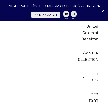
ילוג לתוכן
משלוח חינם בקניה מעל 299 ₪ | אספקה עד 7 ימי עסקים
70% הנחה על מוצרי MIX&MATCH כותנה ✨🛒 NIGHT SALE
HomeStyle
תפריט
חיפוש
עגלת ק
:
40
09
MIX&MATCH >>
HomeStyle
MIN
SEC
United
Colors of
Benetton
FALL/WINTER
COLLECTION
חדר
שינה
חדר
רחצה