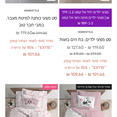
HOMESTYLE
מצעי ילדים יחיד אל קמט 2 ב-179
סט מצעי כותנה למיטת מעבר,
₪ | מצעי ילדים מיטה וחצי אל קמט
2 ב-189 ₪
במבי חבר טוב
מחיר מבצע
119.60 ₪
HOMESTYLE
מחיר רגיל
299.00 ₪
סט מצעי ילדים, בת הים בועות
מחיר סופי לאחר הנחת קופון
מחיר מבצע
127.60 ₪
-
119.60 ₪
״EXT15״ - 15% על היתרה
מחיר רגיל
319.00 ₪
-
299.00 ₪
101.66 ₪
מחיר סופי לאחר הנחת קופון
״EXT15״ - 15% על היתרה
109.66 ₪
-
101.66 ₪
מחיר מיוחד ברכישת 2 יחידות
הנחה 60%