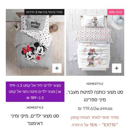
הנחה 60%
מחיר מיוחד ברכישת 2 יחידות
HOMESTYLE
מצעי ילדים יחיד אל קמט 2 ב-179
סט מצעי כותנה למיטת מעבר,
₪ | מצעי ילדים מיטה וחצי אל קמט
2 ב-189 ₪
מיני ספרינג
מחיר מבצע
119.60 ₪
HOMESTYLE
מחיר רגיל
299.00 ₪
סט מצעי ילדים, מיקי ומיני
מחיר סופי לאחר הנחת קופון
דאימונד
״EXT15״ - 15% על היתרה