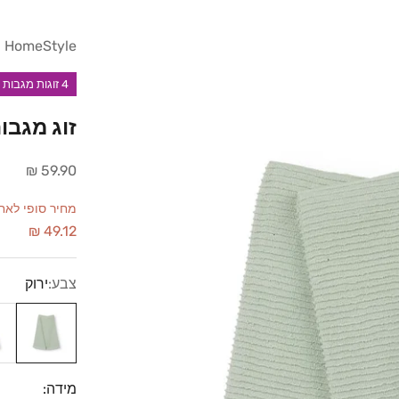
HomeStyle
4 זוגות מגבות ב-89 ש"ח ( 8 יח' סה"כ) | הכנס/י 4 זוגות לסל קניות
זוג מגבו
מחיר מבצע
59.90 ₪
מחיר סופי לאחר הנחת קופון 
49.12 ₪
צבע:
ירוק
ירוק
קר
מידה: