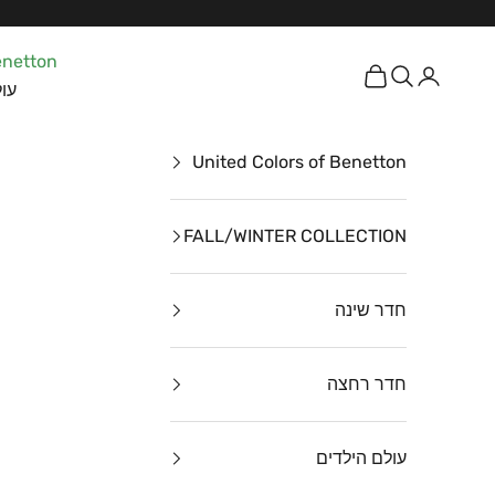
ילוג לתוכן
enetton
כניסה
חיפוש
עגלת קניות
עול
United Colors of Benetton
FALL/WINTER COLLECTION
חדר שינה
חדר רחצה
עולם הילדים