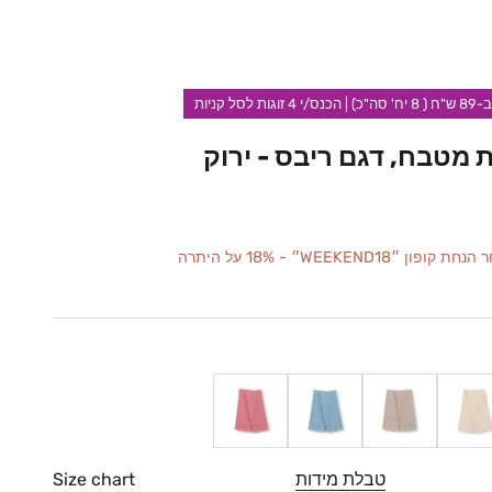
ת מטבח, דגם ריבס - ירוק
״WEEKEND18״ - 18% על היתרה
ם
קפה
כחול
קורל
טבלת מידות
Size chart