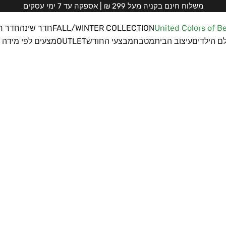
משלוח חינם בקניה מעל 299 ₪ | אספקה עד 7 ימי עסקים
United Colors of B
FALL/WINTER COLLECTION
חדר שינה
חדר ר
ם הילדים
עיצוב הבית
מטבח
מבצעי החודש
OUTLET
מצעים לפי מידה