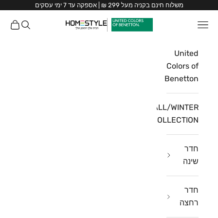
ילוג לתוכן
משלוח חינם בקניה מעל 299 ₪ | אספקה עד 7 ימי עסקים
HomeStyle
תפריט
חיפוש
עגלת ק
HomeStyle
United
Colors of
Benetton
FALL/WINTER
COLLECTION
חדר
שינה
חדר
רחצה