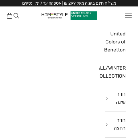
ילוג לתוכן
משלוח חינם בקניה מעל 299 ₪ | אספקה עד 7 ימי עסקים
HomeStyle
תפריט
חיפוש
עגלת ק
HomeStyle
United
Colors of
Benetton
FALL/WINTER
COLLECTION
חדר
שינה
חדר
רחצה