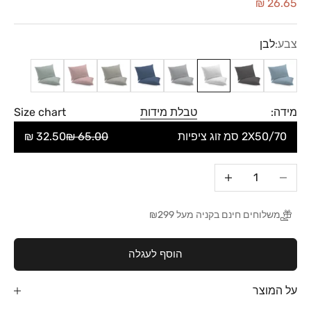
26.65 ₪
צבע:
לבן
כחול בהיר
אפור כהה
לבן
אפור בהיר
כחול
בז'
ורוד
ירוק בהיר
מידה:
טבלת מידות
Size chart
2X50/70 סמ זוג ציפיות
65.00 ₪
32.50 ₪
הקטנת הכמות
הגדלת הכמות
משלוחים חינם בקניה מעל ₪299
הוסף לעגלה
על המוצר