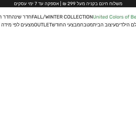
משלוח חינם בקניה מעל 299 ₪ | אספקה עד 7 ימי עסקים
United Colors of B
FALL/WINTER COLLECTION
חדר שינה
חדר ר
ם הילדים
עיצוב הבית
מטבח
מבצעי החודש
OUTLET
מצעים לפי מידה