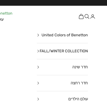
ילוג לתוכן
enetton
כניסה
חיפוש
עגלת קניות
עול
United Colors of Benetton
FALL/WINTER COLLECTION
חדר שינה
חדר רחצה
עולם הילדים