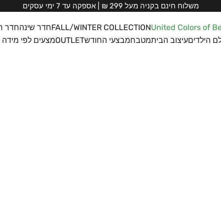
משלוח חינם בקניה מעל 299 ₪ | אספקה עד 7 ימי עסקים
United Colors of B
FALL/WINTER COLLECTION
חדר שינה
חדר ר
ם הילדים
עיצוב הבית
מטבח
מבצעי החודש
OUTLET
מצעים לפי מידה