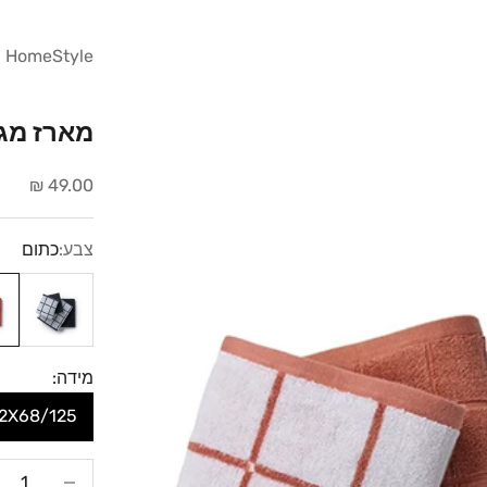
HomeStyle
מארז מגב
מחיר מבצע
49.00 ₪
צבע:
כתום
שחור
כתו
מידה:
2X50/80+ 2X68/125 סמ 
הקטנת הכמות
ה