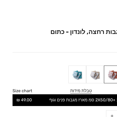
ות רחצה, לונדון - כתום
ם
אבן
כחול
טבלת מידות
Size chart
מארז מגבות פנים וגוף
49.00 ₪
גדלת הכמות