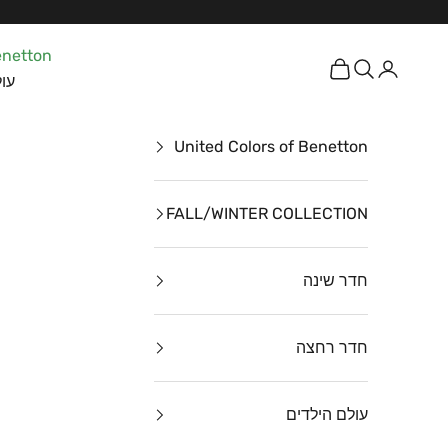
ילוג לתוכן
enetton
כניסה
חיפוש
עגלת קניות
עול
United Colors of Benetton
FALL/WINTER COLLECTION
חדר שינה
חדר רחצה
עולם הילדים