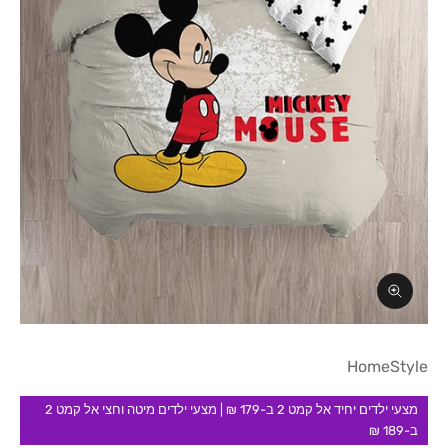
תקריב
HomeStyle
מצעי ילדים יחיד אל קמט 2 ב-179 ₪ | מצעי ילדים מיטה וחצי אל קמט 2
ב-189 ₪