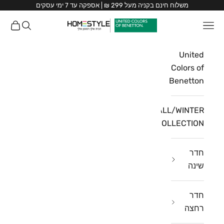
ילוג לתוכן
משלוח חינם בקניה מעל 299 ₪ | אספקה עד 7 ימי עסקים
HomeStyle
תפריט
חיפוש
עגלת ק
HomeStyle
United
Colors of
Benetton
FALL/WINTER
COLLECTION
חדר
שינה
חדר
רחצה