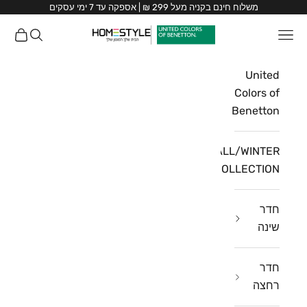
ילוג לתוכן
משלוח חינם בקניה מעל 299 ₪ | אספקה עד 7 ימי עסקים
HomeStyle
תפריט
חיפוש
עגלת ק
HomeStyle
United
Colors of
Benetton
FALL/WINTER
COLLECTION
חדר
שינה
חדר
רחצה