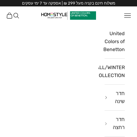
ילוג לתוכן
משלוח חינם בקניה מעל 299 ₪ | אספקה עד 7 ימי עסקים
HomeStyle
תפריט
חיפוש
עגלת ק
HomeStyle
United
Colors of
Benetton
FALL/WINTER
COLLECTION
חדר
שינה
חדר
רחצה