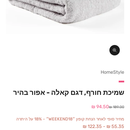
תקריב
HomeStyle
שמיכת חורף, דגם קאלה - אפור בהיר
מחיר מבצע
94.50 ₪
מחיר רגיל
189.00 ₪
מחיר סופי לאחר הנחת קופון ״WEEKEND18״ - 18% על היתרה
122.35 ₪
-
55.35 ₪