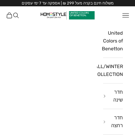
ילוג לתוכן
משלוח חינם בקניה מעל 299 ₪ | אספקה עד 7 ימי עסקים
HomeStyle
תפריט
חיפוש
עגלת ק
HomeStyle
United
Colors of
Benetton
FALL/WINTER
COLLECTION
חדר
שינה
חדר
רחצה