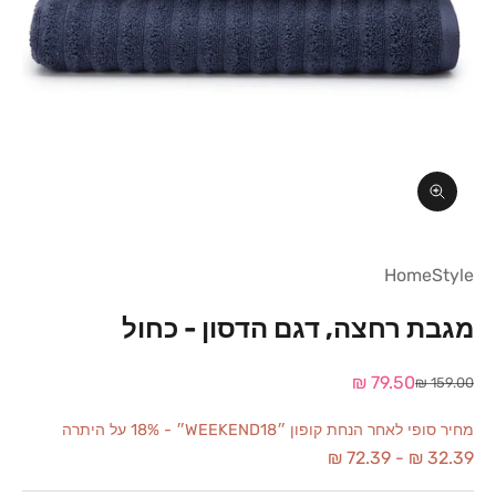
תקריב
HomeStyle
מגבת רחצה, דגם הדסון - כחול
מחיר מבצע
79.50 ₪
מחיר רגיל
159.00 ₪
מחיר סופי לאחר הנחת קופון ״WEEKEND18״ - 18% על היתרה
72.39 ₪
-
32.39 ₪